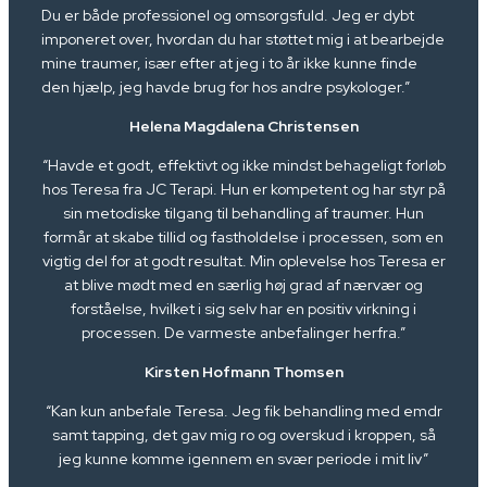
Du er både professionel og omsorgsfuld. Jeg er dybt
imponeret over, hvordan du har støttet mig i at bearbejde
mine traumer, især efter at jeg i to år ikke kunne finde
den hjælp, jeg havde brug for hos andre psykologer.”
Helena Magdalena Christensen
“Havde et godt, effektivt og ikke mindst behageligt forløb
hos Teresa fra JC Terapi. Hun er kompetent og har styr på
sin metodiske tilgang til behandling af traumer. Hun
formår at skabe tillid og fastholdelse i processen, som en
vigtig del for at godt resultat. Min oplevelse hos Teresa er
at blive mødt med en særlig høj grad af nærvær og
forståelse, hvilket i sig selv har en positiv virkning i
processen. De varmeste anbefalinger herfra.”
Kirsten Hofmann Thomsen
“Kan kun anbefale Teresa. Jeg fik behandling med emdr
samt tapping, det gav mig ro og overskud i kroppen, så
jeg kunne komme igennem en svær periode i mit liv”