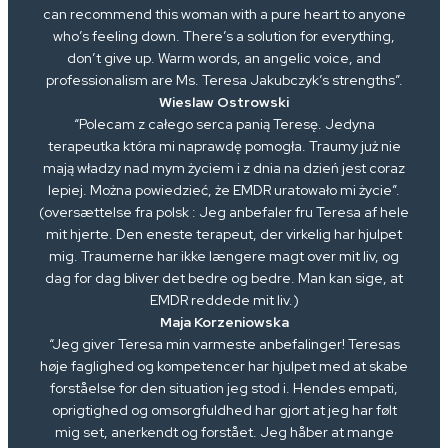
can recommend this woman with a pure heart to anyone
who’s feeling down. There’s a solution for everything,
don’t give up. Warm words, an angelic voice, and
professionalism are Ms. Teresa Jakubczyk’s strengths”.
Wieslaw Ostrowski
“Polecam z całego serca panią Teresę. Jedyna
terapeutka która mi naprawdę pomogła. Traumy już nie
mają władzy nad mym życiem i z dnia na dzień jest coraz
lepiej. Można powiedzieć, że EMDR uratowało mi życie”.
(oversættelse fra polsk : Jeg anbefaler fru Teresa af hele
mit hjerte. Den eneste terapeut, der virkelig har hjulpet
mig. Traumerne har ikke længere magt over mit liv, og
dag for dag bliver det bedre og bedre. Man kan sige, at
EMDR reddede mit liv.)
Maja Korzeniowska
“Jeg giver Teresa min varmeste anbefalinger! Teresas
høje faglighed og kompetencer har hjulpet med at skabe
forståelse for den situation jeg stod i. Hendes empati,
oprigtighed og omsorgfuldhed har gjort at jeg har følt
mig set, anerkendt og forstået. Jeg håber at mange