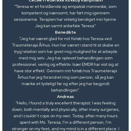
“Teresa er et forstående og empatisk menneske, som
kompetent og nænsomt, har ført mig igennem
sessionerne. Terapien har virkelig beroliget min hjerne.
Jeg kan varmt anbefale Teresa”.
Benedikte
“Jeg har været glad for mit forløb hos Teresa ved
Traumeterapi Århus. Hun har været i stand til at skabe en
tryg relation som har givet mig mulighed for at arbejde
med mig selv. Jeg har oplevet behandlingen som
professionel, venlig og effektiv. Især EMDR har vist sig at
have stor effekt. Gennem mit forløb hos Traumeterapi
Århus har jeg forandret mig som person, så jeg kan
mærke et tydeligt før og efter jeg har begyndt
behandlingen”.
Andreas
“Hello, I found a truly excellent therapist. I was feeling
down, both mentally and physically, after many surgeries,
and I couldn’t cope on my own. Today, after many hours
spent with Ms. Teresa, I’m a different person, I’m
stronger on my feet, and my mind is in a different place. I