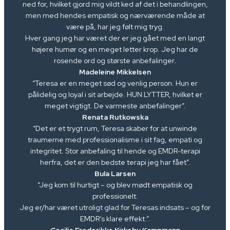
ned for, hvilket gjord mig vildt ked af det i behandlingen,
men med hendes empatisk og nærværende måde at
være på, har jeg følt mig tryg.
Hver gang jeg har været der er jeg gået med en langt
højere humør og en meget letter krop. Jeg har de
rosende ord og største anbefalinger
.
Madeleine Mikkelsen
“Teresa er en meget sød og venlig person. Hun er
pålidelig og loyal i sit arbejde. HUN LYTTER, hvilket er
meget vigtigt. De varmeste anbefalinger”.
Renata Rutkowska
“Det er et trygt rum, Teresa skaber for at unwinde
traumerne med professionalisme i sit fag, empati og
integritet. Stor anbefaling til hende og EMDR-terapi
herfra, det er den bedste terapi jeg har fået”.
Bula Larsen
“Jeg kom til hurtigt – og blev mødt empatisk og
professionelt.
Jeg er/har været utroligt glad for Teresas indsats – og for
EMDR’s klare effekt.”.
Cecilie Frederikke Kirkeby Kampmann