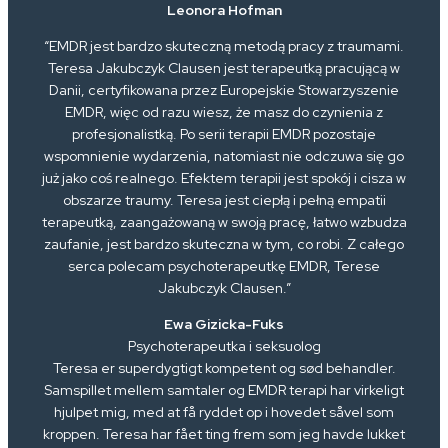
Leonora Hofman
“EMDR jest bardzo skuteczną metodą pracy z traumami.
Teresa Jakubczyk Clausen jest terapeutką pracującą w
Danii, certyfikowana przez Europejskie Stowarzyszenie
EMDR, więc od razu wiesz, że masz do czynienia z
profesjonalistką. Po serii terapii EMDR pozostaje
wspomnienie wydarzenia, natomiast nie odczuwa się go
już jako coś realnego. Efektem terapii jest spokój i cisza w
obszarze traumy. Teresa jest ciepłą i pełną empatii
terapeutką, zaangażowaną w swoją pracę, łatwo wzbudza
zaufanie, jest bardzo skuteczna w tym, co robi. Z całego
serca polecam psychoterapeutkę EMDR, Terese
Jakubczyk Clausen.”
Ewa Gizicka-Fuks
Psychoterapeutka i seksuolog
Teresa er superdygtigt kompetent og sød behandler.
Samspillet mellem samtaler og EMDR terapi har virkeligt
hjulpet mig, med at få ryddet op i hovedet såvel som
kroppen. Teresa har fået ting frem som jeg havde lukket