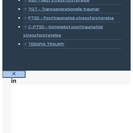
ASD – Akut stressforstyrrelse
TGT – Transgenerationelle traumer
PTSD – Posttraumatisk stressforstyrrelse
C-PTSD – Komplekst posttraumatisk
stressforstyrrelse
TERAPIA TRAUMY
Luk