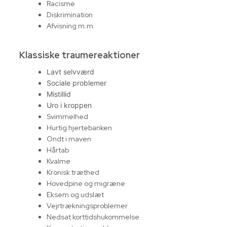
Racisme
Diskrimination
Afvisning m.m.
Klassiske traumereaktioner
Lavt selvværd
Sociale problemer
Mistillid
Uro i kroppen
Svimmelhed
Hurtig hjertebanken
Ondt i maven
Hårtab
Kvalme
Kronisk træthed
Hovedpine og migræne
Eksem og udslæt
Vejrtrækningsproblemer
Nedsat korttidshukommelse