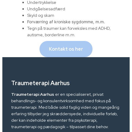
Undertrykkelse
Undgåelsesadfærd
Skyld og skam
Forværring af kroniske sygdomme, m.m.
Tegn på traumer kan forveksles med ADHD,
autisme, borderline m.m.
Kontakt os her
Traumeterapi Aarhus
Traumeterapi Aarhus
er en specialiseret, privat
behandlings- og konsulentvirksomhed med fokus på
traumeterapi. Med både solid faglig viden og mangeårig
erfaring tilbyder jeg skræddersyede, individuelle forløb,
der kan indeholde elementer fra psykoterapi,
traumeterapi og pædagogik – tilpasset dine behov.