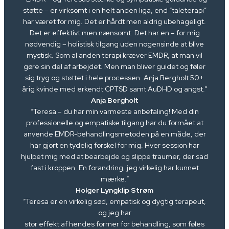
støtte – er virksomt i en helt anden liga, end “taleterapi”
har været for mig. Det er hårdt men aldrig ubehageligt.
Det er effektivt men nænsomt. Det har en – for mig
nødvendig – holistisk tilgang uden nogensinde at blive
mystisk. Som al anden terapi kræver EMDR, at man vil
gøre sin del af arbejdet. Men man bliver guidet og føler
sig tryg og støttet i hele processen. Anja Bergholt 50+
årig kvinde med erkendt CPTSD samt AuDHD og angst.”
Anja Bergholt
“Teresa – du har min varmeste anbefaling! Med din
professionelle og empatiske tilgang har du formået at
anvende EMDR-behandlingsmetoden på en måde, der
har gjort en tydelig forskel for mig. Hver session har
hjulpet mig med at bearbejde og slippe traumer, der sad
fast i kroppen. En forandring, jeg virkelig har kunnet
mærke.”
Holger Lyngklip Strøm
“Teresa er en virkelig sød, empatisk og dygtig terapeut,
og jeg har
stor effekt af hendes former for behandling, som føles