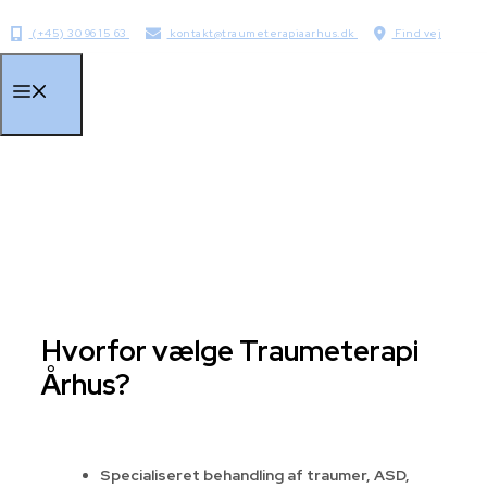
Hop
(+45) 30 96 15 63
kontakt@traumeterapiaarhus.dk
Find vej
til
indhold
Menu
Hvorfor vælge Traumeterapi
Århus?
Specialiseret behandling af traumer, ASD,