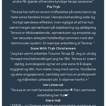
andre får glæde af hendes kyndige terapi sessioner”
Pia Tryk
“Teresa har haft en enorm indflydelse på vores barns og
hele vores families trivsel. Hendes behandling viste sig
hurtigt særdeles effektivt, men vigtigst af alt har hun
været meget opmærksom på stabilisering og opfølgning.
Teresa er tillidsvækkende, opmærksom og empatisk og
har desuden arbejdet forbilledligt sammen med det
kommunale system. En kæmpe anbefaling af Teresa. “
Sune With Tryk Christensen
“Jeg kan varmt anbefale Traume Terapi 😊 Jeg er utrolig
fornøyd med behandlingen jeg har fått. Teresa er svært
dyktig, kunnskapsrik og har en unik evne til å skape
trygghet og tillit. Hun møter meg med varme, forståelse
og ekte engasjement, samtidig som hun er profesjonell
og målrettet i arbeidet sitt. 5-stjerner herfra ⭐️”
Ine Linnerud
“Teresa er en helt fantastisk behandler🌟 Den varmeste
anbefaling her fra❤️”
Klare Hall
” EMDR – og Teresas stærke og sympatiske guidance og