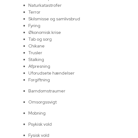
Naturkatastrofer
Terror
Skilsmisse og samlivsbrud
Fyring
Økonomisk krise
Tab og sorg
Chikane
Trusler
Stalking
Afpresning
Uforudsete hændelser
Forgiftning
Barndomstraumer
Omsorgssvigt
Mobning
Psykisk vold
Fysisk vold