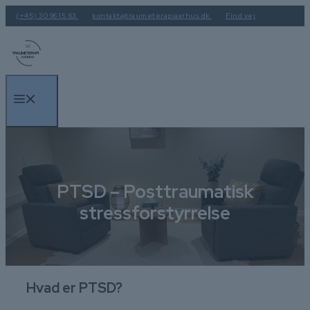
Hop
(+45) 30 96 15 63
kontakt@traumeterapiaarhus.dk
Find vej
til
indhold
Menu
PTSD – Posttraumatisk
stressforstyrrelse
Hvad er PTSD?