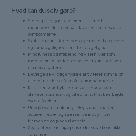
Hvad kan du selv gøre?
Støt dig til trygge relationer – Tal med
mennesker du stoler på – tavshed kan forværre
symptomerne
Skab struktur – Regelmæssige rutiner kan give ro
og forudsigelighed i en uforudsigelig tid
Mindfulness og afspænding – Teknikker som
meditation og åndedrætsøvelser kan stabilisere
din nervesystem
Bevægelse – Rolige fysiske aktiviteter som tai chi
eller gåture har effekt på traumehåndtering
Kunstnerisk udtryk – kreative metoder som
skriveterapi, musik og billedkunst til at bearbejde
svære følelser
Undgå overstimulering – Begræns nyheder,
sociale medier og stressende indtryk. Giv
hjernen tid og plads til at hele
Søg professionel hjælp, hvis dine reaktioner ikke
forsvinder