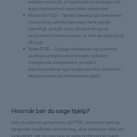
enkelte mareridt, er funktionel i hverdagen, let
øget vagtsomhed i specifikke situationer
Moderat PTSD – Tænker jævnligt på oplevelsen,
mareridt og søvnforstyrrelser flere gange
ugentligt, undgår visse situationer og har
reduceret funktionsniveau, er ofte ængstelig og
på vagt
Svær PTSD – Daglige flashbacks og mareridt,
alvorlige undgåelsesstrategier, isolation,
manglende arbejdsevne, konstant
alarmberedskab og manglende tillid, behov for
længerevarende professionel hjælp.
Hvornår bør du søge hjælp?
Hvis du oplever symptomer på PTSD, som varer ved og
begynder at påvirke din hverdag, dine relationer eller din
livskvalitet, bør du overveje at søge professionel hjælp.