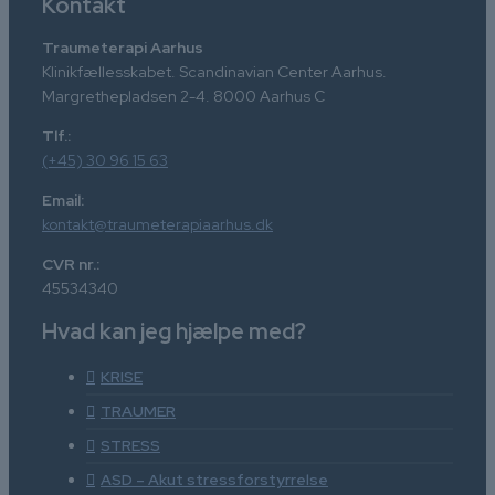
Kontakt
Traumeterapi Aarhus
Klinikfællesskabet. Scandinavian Center Aarhus.
Margrethepladsen 2-4. 8000 Aarhus C
Tlf.:
(+45) 30 96 15 63
Email:
kontakt@traumeterapiaarhus.dk
CVR nr.:
45534340
Hvad kan jeg hjælpe med?
KRISE
TRAUMER
STRESS
ASD – Akut stressforstyrrelse