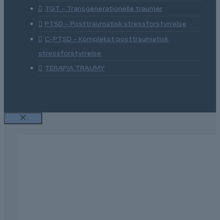
TGT – Transgenerationelle traumer
PTSD – Posttraumatisk stressforstyrrelse
C-PTSD – Komplekst posttraumatisk
stressforstyrrelse
TERAPIA TRAUMY
Luk