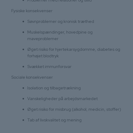
Problemer med relationer og tillid
Fysiske konsekvenser
Søvnproblemer og kronisk træthed
Muskelspændinger, hovedpine og
maveproblemer
Øget risiko for hjertekarsygdomme, diabetes og
forhøjet blodtryk
Svækket immunforsvar
Sociale konsekvenser
Isolation og tilbagetrækning
Vanskeligheder på arbejdsmarkedet
Øget risiko for misbrug (alkohol, medicin, stoffer)
Tab af livskvalitet og mening