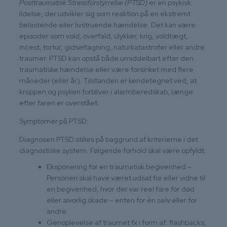
Posttraumatisk Stressforstyrrelse (PTSD)
er en psykisk
lidelse, der udvikler sig som reaktion på en ekstremt
belastende eller livstruende hændelse. Det kan være
episoder som vold, overfald, ulykker, krig, voldtægt,
incest, tortur, gidseltagning, naturkatastrofer eller andre
traumer. PTSD kan opstå både umiddelbart efter den
traumatiske hændelse eller være forsinket med flere
måneder (eller år). Tilstanden er kendetegnet ved, at
kroppen og psyken forbliver i alarmberedskab, længe
efter faren er overstået.
Symptomer på PTSD:
Diagnosen PTSD stilles på baggrund af kriterierne i det
diagnostiske system. Følgende forhold skal være opfyldt:
Eksponering for en traumatisk begivenhed –
Personen skal have været udsat for eller vidne til
en begivenhed, hvor der var reel fare for død
eller alvorlig skade – enten for én selv eller for
andre.
Genoplevelse af traumet fx i form af: flashbacks,