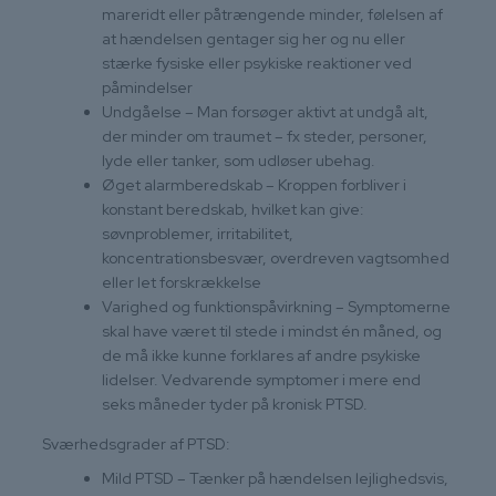
mareridt eller påtrængende minder, følelsen af
at hændelsen gentager sig her og nu eller
stærke fysiske eller psykiske reaktioner ved
påmindelser
Undgåelse – Man forsøger aktivt at undgå alt,
der minder om traumet – fx steder, personer,
lyde eller tanker, som udløser ubehag.
Øget alarmberedskab – Kroppen forbliver i
konstant beredskab, hvilket kan give:
søvnproblemer, irritabilitet,
koncentrationsbesvær, overdreven vagtsomhed
eller let forskrækkelse
Varighed og funktionspåvirkning – Symptomerne
skal have været til stede i mindst én måned, og
de må ikke kunne forklares af andre psykiske
lidelser. Vedvarende symptomer i mere end
seks måneder tyder på kronisk PTSD.
Sværhedsgrader af PTSD:
Mild PTSD – Tænker på hændelsen lejlighedsvis,