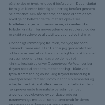
på at skabe et trygt, roligt og tillidsfuldt rum. Det er vigtigt
for mig, at klienten føler sig set, hørt og forstået gennem
hele forløbet. Selv når der arbejdes med eller tales om
alvorlige og belastende traumatiske oplevelser,
tilrettelægger jeg altid sessionerne, så klienten ikke
forlader klinikken, før nervesystemet er reguleret, og der
er skabt en oplevelse af stabilitet, tryghed og indre ro.
Oprindeligt kommer jeg fra Polen, men jeg har boet i
Danmark i mere end 30 år. Her har jeg gennemført min
uddannelse med et vedvarende fagligt fokus på traumer
og traumebehandling. I dag arbejder jeg i et
klinikfællesskab og driver
Traumeterapi Aarhus
, hvor jeg
tilbyder specialiseret traumebehandling – både ved
fysisk fremmøde og online. Jeg tilbyder behandling til
enkeltpersoner, familier, kommuner og virksomheder og
arbejder med både akutte kriser samt enkeltstående og
længerevarende traumatiske belastninger. Jeg
anvender udelukkende evidensbaserede og
traumevenlige metoder, som er anerkendt for deres
effektivitet og skånsomhed. Min tilgang er