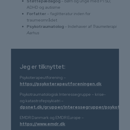
Støttepædagog
– børn og unge med PTSD,
ADHD og autisme
Forfatter
– faglitteratur inden for
traumeområdet
Psykotraumatolog
– Indehaver af
Traumeterapi
Aarhus
Jeg er tilknyttet:
Psykoterapeutforening –
https://psykoterapeutforeningen.dk
Psykotraumatologisk Interessegruppe – krise-
og katastrofepsykiatri –
dpsnet.dk/grupper/interessegrupper/psykotraum
EMDR Danmark og EMDR Europe –
https://www.emdr.dk