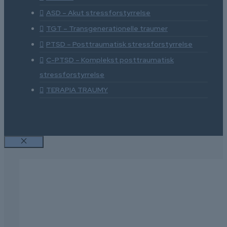
ASD – Akut stressforstyrrelse
TGT – Transgenerationelle traumer
PTSD – Posttraumatisk stressforstyrrelse
C-PTSD – Komplekst posttraumatisk
stressforstyrrelse
TERAPIA TRAUMY
Luk