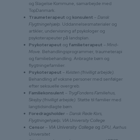
og Slagelse Kommune, samarbejde med
TopDanmark.
Traumeterapeut
og
konsulent
–
Dansk
Flygtningehjælp.
Uddannelsesmaterialer og
artikler, undervisning af psykologer og
psykoterapeuter på landsplan.
Psykoterapeut
og
familieterapeut
–
Mind-
Mov
e. Behandlingsprogrammer, traumeterapi
og familiebehandling. Anbragte børn og
flygtningefamilier.
Psykoterapeut
–
Kvisten (frivilligt arbejde).
Behandling af voksne personer med senfølger
efter seksuelle overgreb.
Familiekonsulent
–
TrygFondens Familiehus,
Skejby (frivilligt arbejde).
Støtte til familier med
langtidsindlagte børn.
Foredragsholder
–
Dansk Røde Kors,
Flygtningehjælp; VIA University College
C
ensor
–
VIA University College
og
DPU, Aarhus
Universitet