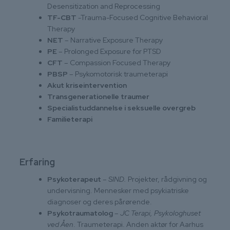
Desensitization and Reprocessing
TF-CBT
-Trauma-Focused Cognitive Behavioral
Therapy
NET
– Narrative Exposure Therapy
PE
– Prolonged Exposure for PTSD
CFT
– Compassion Focused Therapy
PBSP
– Psykomotorisk traumeterapi
Akut kriseintervention
Transgenerationelle traumer
Specialistuddannelse i seksuelle overgreb
Familieterapi
Erfaring
Psykoterapeut
–
SIND.
Projekter, rådgivning og
undervisning. Mennesker med psykiatriske
diagnoser og deres pårørende.
Psykotraumatolog
–
JC Terapi, Psykologhuset
ved Åen
. Traumeterapi. Anden aktør for Aarhus