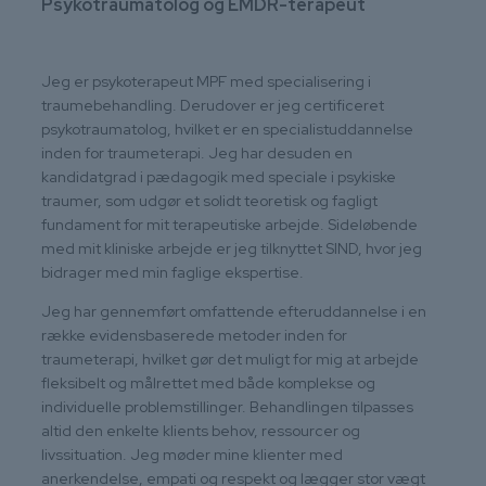
Psykotraumatolog og EMDR-terapeut
Jeg er psykoterapeut MPF med specialisering i
traumebehandling. Derudover er jeg certificeret
psykotraumatolog, hvilket er en specialistuddannelse
inden for traumeterapi. Jeg har desuden en
kandidatgrad i pædagogik med speciale i psykiske
traumer, som udgør et solidt teoretisk og fagligt
fundament for mit terapeutiske arbejde. Sideløbende
med mit kliniske arbejde er jeg tilknyttet SIND, hvor jeg
bidrager med min faglige ekspertise.
Jeg har gennemført omfattende efteruddannelse i en
række evidensbaserede metoder inden for
traumeterapi, hvilket gør det muligt for mig at arbejde
fleksibelt og målrettet med både komplekse og
individuelle problemstillinger. Behandlingen tilpasses
altid den enkelte klients behov, ressourcer og
livssituation. Jeg møder mine klienter med
anerkendelse, empati og respekt og lægger stor vægt