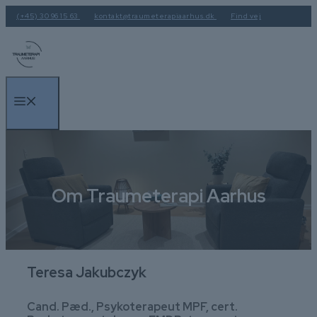
Hop
(+45) 30 96 15 63
kontakt@traumeterapiaarhus.dk
Find vej
til
indhold
Menu
Om Traumeterapi Aarhus
Teresa Jakubczyk
Cand. Pæd., Psykoterapeut MPF, cert.