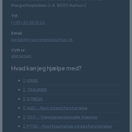
Margrethepladsen 2-4. 8000 Aarhus C
Tlf.:
(+45) 30 96 15 63
Email:
kontakt@traumeterapiaarhus.dk
CVR nr.:
45534340
Hvad kan jeg hjælpe med?
KRISE
TRAUMER
STRESS
ASD – Akut stressforstyrrelse
TGT – Transgenerationelle traumer
PTSD – Posttraumatisk stressforstyrrelse