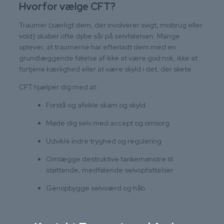
Hvorfor vælge CFT?
Traumer (særligt dem, der involverer svigt, misbrug eller
vold) skaber ofte dybe sår på selvfølelsen. Mange
oplever, at traumerne har efterladt dem med en
grundlæggende følelse af ikke at være god nok, ikke at
fortjene kærlighed eller at være skyld i det, der skete.
CFT hjælper dig med at:
Forstå og afvikle skam og skyld
Møde dig selv med accept og omsorg
Udvikle indre tryghed og regulering
Omlægge destruktive tankemønstre til
støttende, medfølende selvopfattelser
Genopbygge selvværd og håb