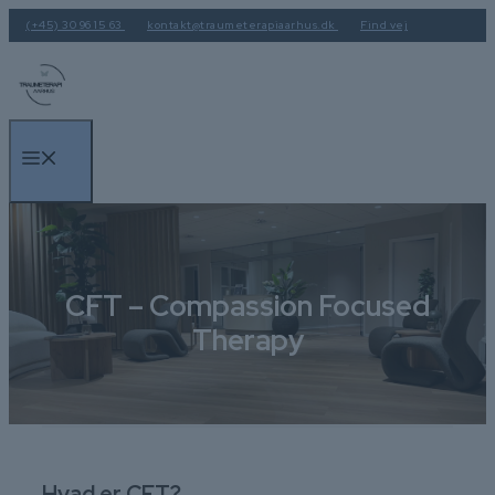
Hop
(+45) 30 96 15 63
kontakt@traumeterapiaarhus.dk
Find vej
til
indhold
Menu
CFT – Compassion Focused
Therapy
Hvad er CFT?