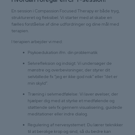
En session i Compassion Focused Therapy er både tryg,
struktureret og fleksibel. Vi starter med at skabe en
fælles forståelse af dine udfordringer og dine mål med
terapien.
I terapien arbejder vi med:
Psykoedukation ifm. din problematik
Selvrefleksion og indsigt: Vi undersøger de
mønstre og overbevisninger, der styrer dit
selvbillede fx “jeg er ikke god nok” eller “det er
min skyld”.
Træning i selvmedfølelse: Vi laver øvelser, der
hjælper dig med at styrke et medfølende og
støttende selv fx gennem visualisering, guidede
meditationer eller indre dialog.
Regulering af nervesystemet: Du lærer teknikker
til at berolige krop og sind, så du bedre kan