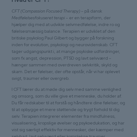
CFT (Compassion Focused Therapy)
– på dansk
Medfølelsesfokuseret terapi
– er en terapiform, der
hjælper dig med at udvikle selvmedfølelse, indre ro og
følelsesmæssig balance. Terapien er udviklet af den
britiske psykolog Paul Gilbert og bygger på forskning
inden for evolution, psykologi og neurovidenskab. CFT
tager udgangspunkt i, at mange psykiske udfordringer,
som fx angst, depression, PTSD og lavt selvværd –
hænger sammen med overdreven selvkritik, skyld og
skam. Det er følelser, der ofte opstår, når vi har oplevet
svigt, traumer eller overgreb.
I CFT lærer du at møde dig selv med samme venlighed
og omsorg, som du ville give et menneske, du holder af.
Du får redskaber til at forstå og håndtere dine følelser, og
til at opbygge et mere støttende og trygt forhold til dig
selv. Terapien integrerer elementer fra mindfulness,
visualisering, kropslige øvelser og psykoedukation, og har
vist sig særligt effektiv for mennesker, der kæmper med
selvhad, lavt selvværd eller komplekse traumer.