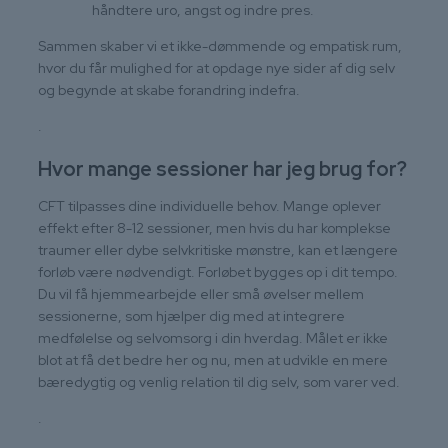
håndtere uro, angst og indre pres.
Sammen skaber vi et ikke-dømmende og empatisk rum,
hvor du får mulighed for at opdage nye sider af dig selv
og begynde at skabe forandring indefra.
.
Hvor mange sessioner har jeg brug for?
CFT tilpasses dine individuelle behov. Mange oplever
effekt efter 8-12 sessioner, men hvis du har komplekse
traumer eller dybe selvkritiske mønstre, kan et længere
forløb være nødvendigt. Forløbet bygges op i dit tempo.
Du vil få hjemmearbejde eller små øvelser mellem
sessionerne, som hjælper dig med at integrere
medfølelse og selvomsorg i din hverdag. Målet er ikke
blot at få det bedre her og nu, men at udvikle en mere
bæredygtig og venlig relation til dig selv, som varer ved.
.