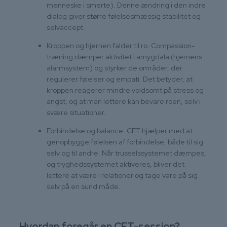
menneske i smerte). Denne ændring i den indre
dialog giver større følelsesmæssig stabilitet og
selvaccept.
Kroppen og hjernen falder til ro. Compassion-
træning dæmper aktivitet i amygdala (hjernens
alarmsystem) og styrker de områder, der
regulerer følelser og empati. Det betyder, at
kroppen reagerer mindre voldsomt på stress og
angst, og at man lettere kan bevare roen, selv i
svære situationer.
Forbindelse og balance. CFT hjælper med at
genopbygge følelsen af forbindelse, både til sig
selv og til andre. Når trusselssystemet dæmpes,
og tryghedssystemet aktiveres, bliver det
lettere at være i relationer og tage vare på sig
selv på en sund måde.
Hvordan foregår en CFT-session?