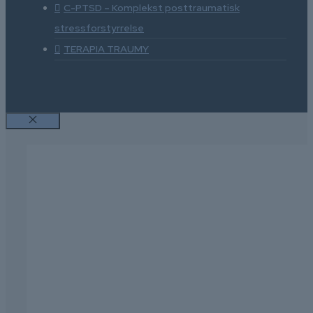
C-PTSD – Komplekst posttraumatisk
stressforstyrrelse
TERAPIA TRAUMY
Luk