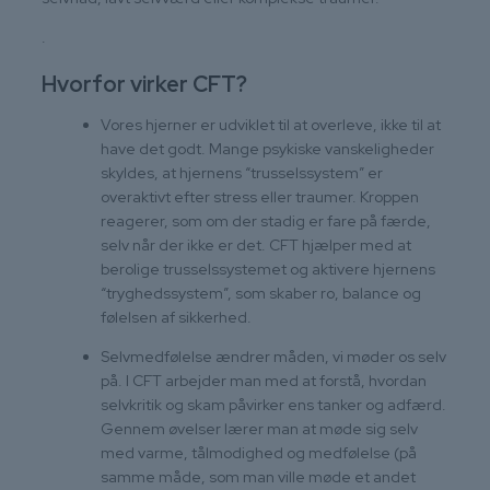
.
Hvorfor virker CFT?
Vores hjerner er udviklet til at overleve, ikke til at
have det godt. Mange psykiske vanskeligheder
skyldes, at hjernens “trusselssystem” er
overaktivt efter stress eller traumer. Kroppen
reagerer, som om der stadig er fare på færde,
selv når der ikke er det. CFT hjælper med at
berolige trusselssystemet og aktivere hjernens
“tryghedssystem”, som skaber ro, balance og
følelsen af sikkerhed.
Selvmedfølelse ændrer måden, vi møder os selv
på. I CFT arbejder man med at forstå, hvordan
selvkritik og skam påvirker ens tanker og adfærd.
Gennem øvelser lærer man at møde sig selv
med varme, tålmodighed og medfølelse (på
samme måde, som man ville møde et andet